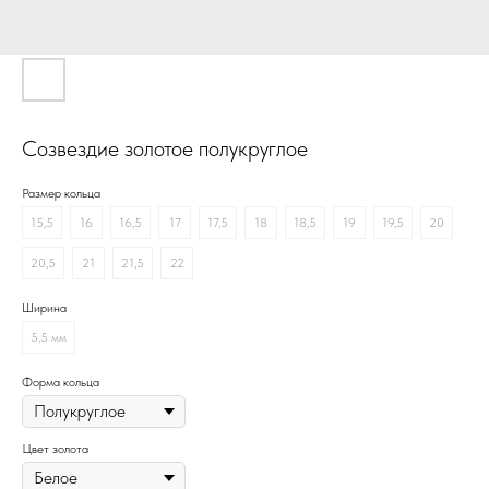
Созвездие золотое полукруглое
Размер кольца
15,5
16
16,5
17
17,5
18
18,5
19
19,5
20
20,5
21
21,5
22
Ширина
5,5 мм
Форма кольца
Цвет золота