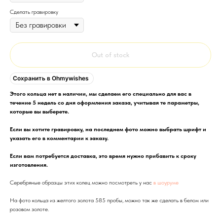
Сделать гравировку
Out of stock
Сохранить в Ohmywishes
Этого кольца нет в наличии, мы сделаем его специально для вас в
течение 5 недель со дня оформления заказа, учитывая те параметры,
которые вы выберете.
Если вы хотите гравировку, на последнем фото можно выбрать шрифт и
указать его в комментарии к заказу.
Если вам потребуется доставка, это время нужно прибавить к сроку
изготовления.
Серебряные образцы этих колец можно посмотреть у нас
в шоуруме
На фото кольца из желтого золота 585 пробы, можно так же сделать в белом или
розовом золоте.